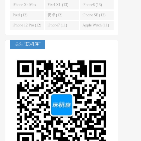
(14)
iPhone Xs Max
Pixel XL (13)
iPhone8 (13)
(14)
Pixel (12)
安卓 (12)
iPhone SE (12)
iPhone 12 Pro (12)
iPhone7 (11)
Apple Watch (11)
关注“玩机族”