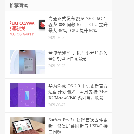
推荐阅读
高通正式发布骁龙 780G 5G ：
骁龙 888 同款 5nm，CPU 提升
最大 45%，GPU 提升 50%
2021-03-26
全球最薄5G手机！小米11系列
全新机型证件照曝光
2021-03-22
华为鸿蒙 OS 2.0 手机更新官方
适配计划曝光：4 月支持 Mate
X2/Mate 40/P40 系列等，联发科
天玑机型可能无缘
2021-03-22
Surface Pro 7+ 获得首次固件更
新：修复屏幕刷新与 USB-C 接
口问题