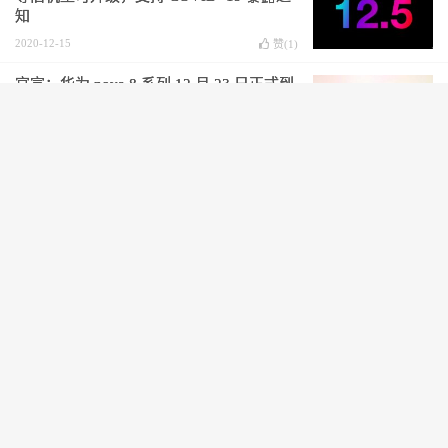
知
2020-12-15
赞(
1
)
官宣：华为 nova 8 系列 12 月 23 日正式到
来
2020-12-14
赞(
1
)
vivo X60/Pro 系列官宣：搭载超稳微云台，
蔡司光学镜头，首发 Exynos 1080
2020-12-14
赞(
1
)
苹果 AirPods Max 头戴式耳机发布：支持
主动降噪、空间音频，售价 4399 元
2020-12-09
赞(
1
)
一大波骁龙 888 手机正在路上：小米 11、
Realme Race、OPPO Find X3、Redmi K40