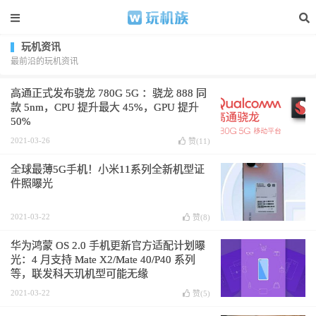
玩机资讯
最前沿的玩机资讯
高通正式发布骁龙 780G 5G ：骁龙 888 同
款 5nm，CPU 提升最大 45%，GPU 提升
50%
2021-03-26
赞(
11
)
全球最薄5G手机！小米11系列全新机型证
件照曝光
2021-03-22
赞(
8
)
华为鸿蒙 OS 2.0 手机更新官方适配计划曝
光：4 月支持 Mate X2/Mate 40/P40 系列
等，联发科天玑机型可能无缘
2021-03-22
赞(
5
)