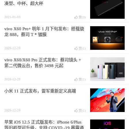
凑型、中杯、超大杯
2021-01-03
赞(
3
)
vivo X60 Pro+ 明年 1 月下旬发布：搭载骁
龙 888，蔡司 T * 镀膜
2020-12-29
赞(
1
)
vivo X60/X60 Pro 正式发布：蔡司镜头 +
第二代微云台，售价 3498 元起
2020-12-29
赞(
1
)
小米 11 正式发布，雷军重新定义高端
2020-12-29
赞(
1
)
苹果 iOS 12.5 正式版发布：iPhone 6/Plus
等旧机型可升级，支持 COVID -19 暴露通