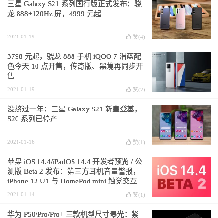
三星 Galaxy S21 系列国行版正式发布：骁
龙 888+120Hz 屏，4999 元起
2021-01-19
赞(
4
)
3798 元起，骁龙 888 手机 iQOO 7 潜蓝配
色今天 10 点开售，传奇版、黑境再同步开
售
2021-01-19
赞(
2
)
没熬过一年：三星 Galaxy S21 新皇登基，
S20 系列已停产
2021-01-16
赞(
1
)
苹果 iOS 14.4/iPadOS 14.4 开发者预览 / 公
测版 Beta 2 发布：第三方耳机音量警报，
iPhone 12 U1 与 HomePod mini 触觉交互
2021-01-14
赞(
1
)
华为 P50/Pro/Pro+ 三款机型尺寸曝光：紧