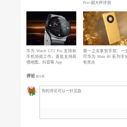
Pro+超大杯评测
华为 Watch GT2 Pro 支持和
第一之名拿到手软：一
手机协调工作，首批支持高
尽华为 Mate 40 系列
德地图、抖音等 App
有亮点
评论
抢沙发