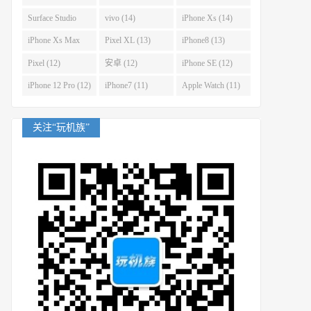
(14)
Surface Studio
vivo (14)
iPhone Xs (14)
(14)
iPhone Xs Max
Pixel XL (13)
iPhone8 (13)
(14)
Pixel (12)
安卓 (12)
iPhone SE (12)
iPhone 12 Pro (12)
iPhone7 (11)
Apple Watch (11)
关注“玩机族”