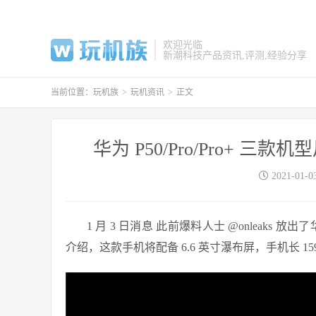
欢迎光临
新潮科技产品资讯,评测,经验分享
当前位置：
玩机族
>
玩机资讯
>
正文
华为 P50/Pro/Pro+
2021-01-0
1 月 3 日消息 此前爆料人士 @onleaks 放
介绍，这款手机将配备 6.6 英寸瀑布屏，手机长 159