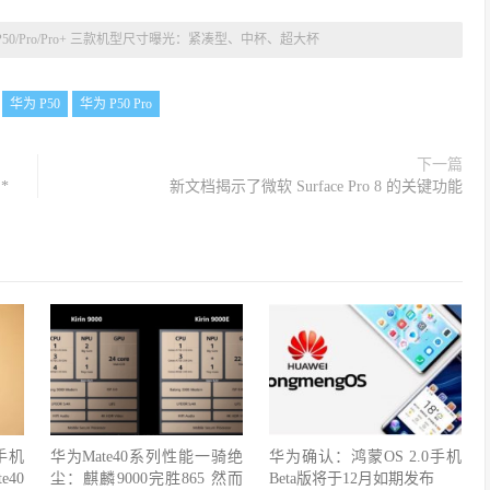
P50/Pro/Pro+ 三款机型尺寸曝光：紧凑型、中杯、超大杯
华为 P50
华为 P50 Pro
下一篇
*
新文档揭示了微软 Surface Pro 8 的关键功能
手机
华为Mate40系列性能一骑绝
华为确认：鸿蒙OS 2.0手机
40
尘：麒麟9000完胜865 然而
Beta版将于12月如期发布