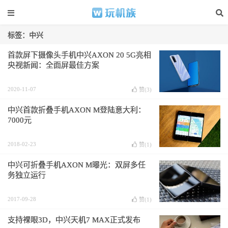
标签：中兴
首款屏下摄像头手机中兴AXON 20 5G亮相
央视新闻：全面屏最佳方案
2020-11-07
赞(
3
)
中兴首款折叠手机AXON M登陆意大利：
7000元
2018-02-23
赞(
1
)
中兴可折叠手机AXON M曝光：双屏多任
务独立运行
2017-09-28
赞(
1
)
支持裸眼3D，中兴天机7 MAX正式发布