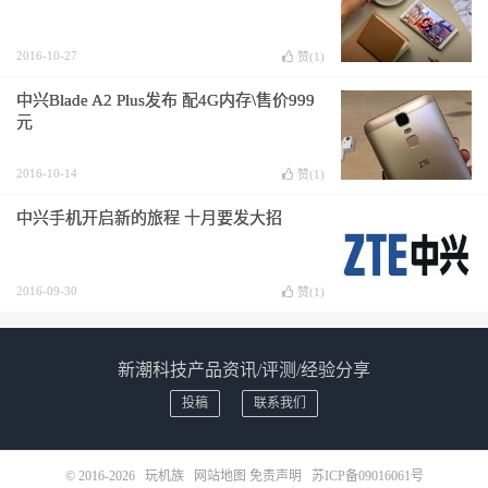
2016-10-27
赞(
1
)
中兴Blade A2 Plus发布 配4G内存\售价999
元
2016-10-14
赞(
1
)
中兴手机开启新的旅程 十月要发大招
2016-09-30
赞(
1
)
新潮科技产品资讯/评测/经验分享
投稿
联系我们
© 2016-2026
玩机族
网站地图
免责声明
苏ICP备09016061号