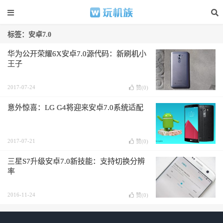
标签：安卓7.0
华为公开荣耀6X安卓7.0源代码：新刷机小
王子
2017-07-24
赞(
0
)
意外惊喜：LG G4将迎来安卓7.0系统适配
2017-07-21
赞(
0
)
三星S7升级安卓7.0新技能：支持切换分辨
率
2016-11-24
赞(
0
)