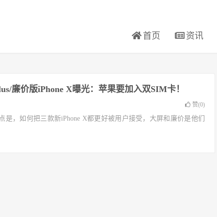
首页
资讯
X Plus/廉价版iPhone X曝光：苹果要加入双SIM卡！
赞(
0
)
是，如何把三款新iPhone X都更好被用户接受，大屏和廉价是他们