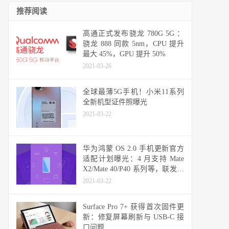
推荐阅读
高通正式发布骁龙 780G 5G ：
骁龙 888 同款 5nm，CPU 提升
最大 45%，GPU 提升 50%
2021-03-26
全球最薄5G手机！小米11系列
全新机型证件照曝光
2021-03-22
华为鸿蒙 OS 2.0 手机更新官方
适配计划曝光：4 月支持 Mate
X2/Mate 40/P40 系列等，联发科
天玑机型可能无缘
2021-03-22
Surface Pro 7+ 获得首次固件更
新：修复屏幕刷新与 USB-C 接
口问题