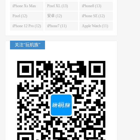
(14)
iPhone Xs Max
Pixel XL (13)
iPhone8 (13)
(14)
Pixel (12)
安卓 (12)
iPhone SE (12)
iPhone 12 Pro (12)
iPhone7 (11)
Apple Watch (11)
关注“玩机族”