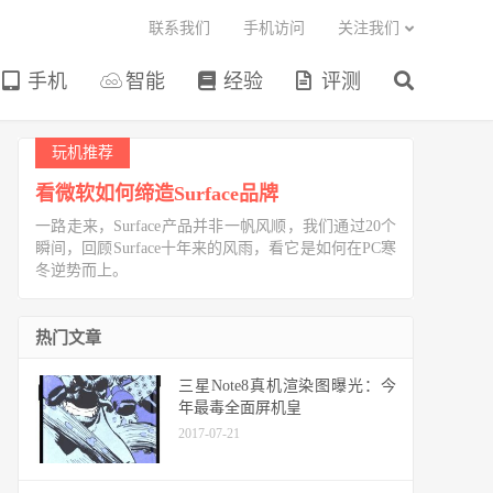
联系我们
手机访问
关注我们
手机
智能
经验
评测
玩机推荐
看微软如何缔造Surface品牌
一路走来，Surface产品并非一帆风顺，我们通过20个
瞬间，回顾Surface十年来的风雨，看它是如何在PC寒
冬逆势而上。
热门文章
三星Note8真机渲染图曝光：今
年最毒全面屏机皇
2017-07-21