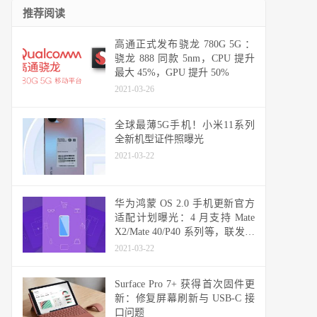
推荐阅读
高通正式发布骁龙 780G 5G ：
骁龙 888 同款 5nm，CPU 提升
最大 45%，GPU 提升 50%
2021-03-26
全球最薄5G手机！小米11系列
全新机型证件照曝光
2021-03-22
华为鸿蒙 OS 2.0 手机更新官方
适配计划曝光：4 月支持 Mate
X2/Mate 40/P40 系列等，联发科
天玑机型可能无缘
2021-03-22
Surface Pro 7+ 获得首次固件更
新：修复屏幕刷新与 USB-C 接
口问题