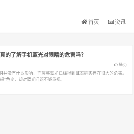
首页
资讯
真的了解手机蓝光对眼睛的危害吗？
赞(
0
)
明并没有什么影响，而屏幕蓝光已经得到证实确实存在很大的危害。
“辐”色变，却对蓝光问题不够重视。