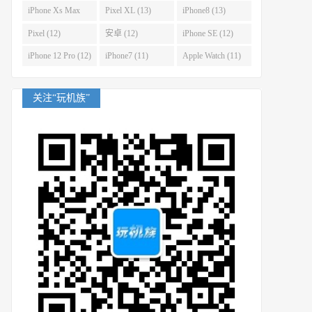
(14)
iPhone Xs Max
Pixel XL (13)
iPhone8 (13)
(14)
Pixel (12)
安卓 (12)
iPhone SE (12)
iPhone 12 Pro (12)
iPhone7 (11)
Apple Watch (11)
关注“玩机族”