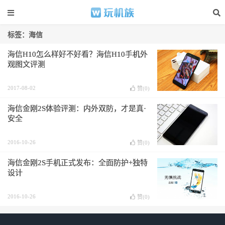
标签：海信
海信H10怎么样好不好看？海信H10手机外
观图文评测
2017-08-02
赞(
0
)
海信金刚2S体验评测：内外双防，才是真·
安全
2016-10-26
赞(
0
)
海信金刚2S手机正式发布：全面防护+独特
设计
2016-10-26
赞(
0
)