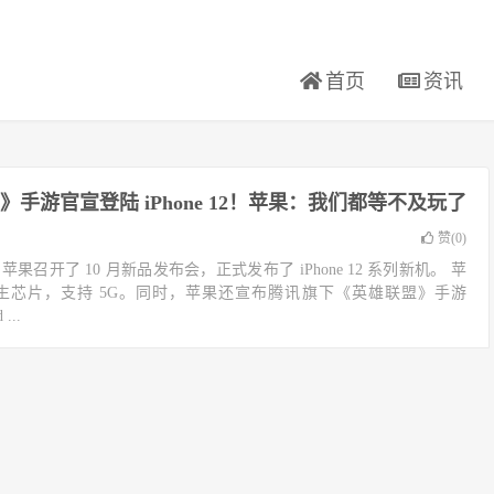
首页
资讯
》手游官宣登陆 iPhone 12！苹果：我们都等不及玩了
赞(
0
)
苹果召开了 10 月新品发布会，正式发布了 iPhone 12 系列新机。 苹
 仿生芯片，支持 5G。同时，苹果还宣布腾讯旗下《英雄联盟》手游
...