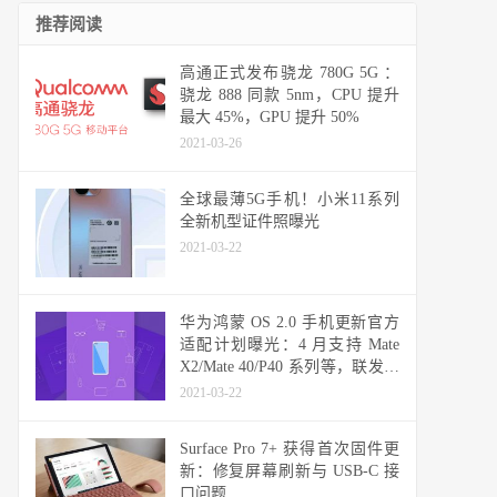
推荐阅读
高通正式发布骁龙 780G 5G ：
骁龙 888 同款 5nm，CPU 提升
最大 45%，GPU 提升 50%
2021-03-26
全球最薄5G手机！小米11系列
全新机型证件照曝光
2021-03-22
华为鸿蒙 OS 2.0 手机更新官方
适配计划曝光：4 月支持 Mate
X2/Mate 40/P40 系列等，联发科
天玑机型可能无缘
2021-03-22
Surface Pro 7+ 获得首次固件更
新：修复屏幕刷新与 USB-C 接
口问题