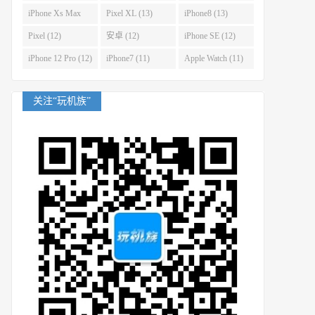
(14)
iPhone Xs Max
Pixel XL (13)
iPhone8 (13)
(14)
Pixel (12)
安卓 (12)
iPhone SE (12)
iPhone 12 Pro (12)
iPhone7 (11)
Apple Watch (11)
关注“玩机族”