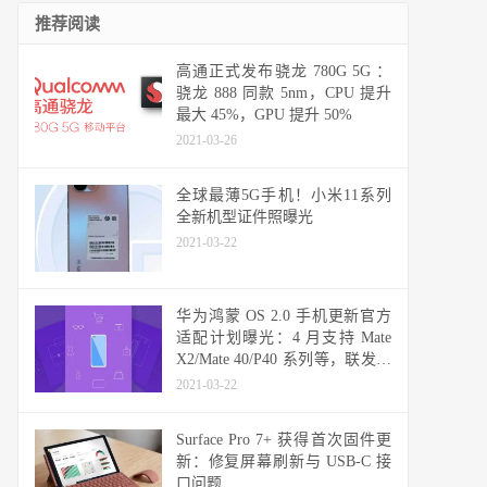
推荐阅读
高通正式发布骁龙 780G 5G ：
骁龙 888 同款 5nm，CPU 提升
最大 45%，GPU 提升 50%
2021-03-26
全球最薄5G手机！小米11系列
全新机型证件照曝光
2021-03-22
华为鸿蒙 OS 2.0 手机更新官方
适配计划曝光：4 月支持 Mate
X2/Mate 40/P40 系列等，联发科
天玑机型可能无缘
2021-03-22
Surface Pro 7+ 获得首次固件更
新：修复屏幕刷新与 USB-C 接
口问题