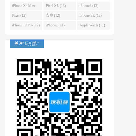
(14)
iPhone Xs Max
Pixel XL (13)
iPhone8 (13)
(14)
Pixel (12)
安卓 (12)
iPhone SE (12)
iPhone 12 Pro (12)
iPhone7 (11)
Apple Watch (11)
关注“玩机族”