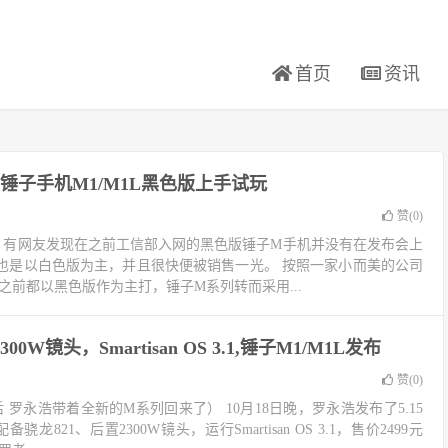
首页
资讯
锤子手机M1/M1L黑色版上手试玩
赞(
0
)
后，有网友发现在之前工信部入网的黑色版锤子M手机并没有在发布会上
也是以白色版为主，并且很快便被销售一光。 按照一家小而美的公司
在之前都以黑色版作为主打，锤子M系列转而采用...
300W镜头，Smartisan OS 3.1,锤子M1/M1L发布
赞(
0
)
 罗永浩带着全新的M系列回来了） 10月18日晚，罗永浩发布了5.15
备骁龙821、后置2300W镜头，运行Smartisan OS 3.1，售价2499元