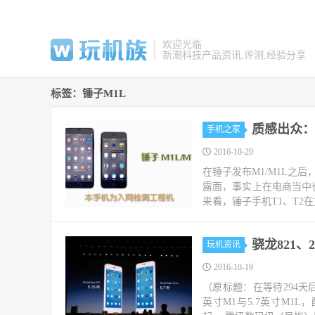
欢迎光临
新潮科技产品资讯,评测,经验分享
标签：锤子M1L
质感出众：
手机之家
2016-10-20
在锤子发布M1/M1L之
露面，事实上在电商当中
来看，锤子手机T1、T2
骁龙821、2
玩机资讯
2016-10-19
（原标题：在等待294天后
英寸M1与5.7英寸M1L，配