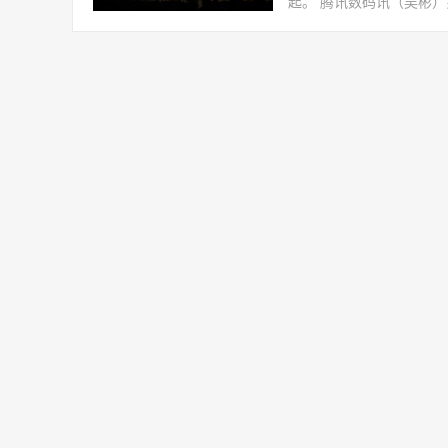
起。 腾讯数码讯（吴彬）罗