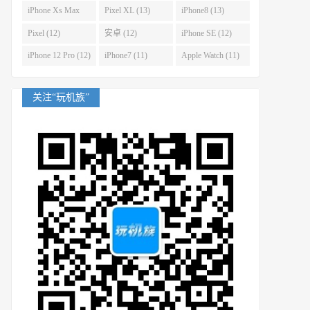
(14)
iPhone Xs Max
Pixel XL (13)
iPhone8 (13)
(14)
Pixel (12)
安卓 (12)
iPhone SE (12)
iPhone 12 Pro (12)
iPhone7 (11)
Apple Watch (11)
关注“玩机族”