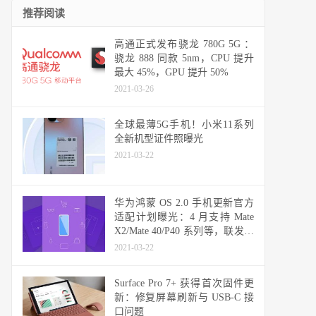
推荐阅读
高通正式发布骁龙 780G 5G ：
骁龙 888 同款 5nm，CPU 提升
最大 45%，GPU 提升 50%
2021-03-26
全球最薄5G手机！小米11系列
全新机型证件照曝光
2021-03-22
华为鸿蒙 OS 2.0 手机更新官方
适配计划曝光：4 月支持 Mate
X2/Mate 40/P40 系列等，联发科
天玑机型可能无缘
2021-03-22
Surface Pro 7+ 获得首次固件更
新：修复屏幕刷新与 USB-C 接
口问题