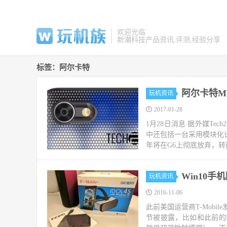
欢迎光临
新潮科技产品资讯,评测,经验分享
标签：阿尔卡特
阿尔卡特M
玩机资讯
2017-01-28
1月28日消息 据外媒Te
中还包括一台采用模块化
年将在G6上彻底放弃，转
Win10手
玩机资讯
2016-11-06
此前美国运营商T-Mobile
节被披露，比如和此前的Lu