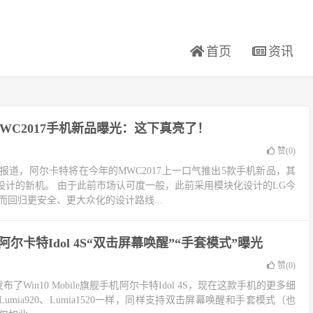
首页
资讯
WC2017手机新品曝光：这下真亮了！
赞(
0
)
ch2报道，阿尔卡特将在今年的MWC2017上一口气推出5款手机新品，其
设计的新机。 由于此前市场认可度一般，此前采用模块化设计的LG今
而回归更安全、更大众化的设计路线...
机阿尔卡特Idol 4S“双击屏幕唤醒”“手套模式”曝光
赞(
0
)
发布了Win10 Mobile旗舰手机阿尔卡特Idol 4S，现在这款手机的更多细
mia920、Lumia1520一样，同样支持双击屏幕唤醒和手套模式（也