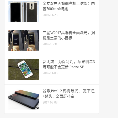
金立双曲面旗舰亮相工信部：内
置7000mAh电池
2016-11-23
三星W2017高端机全面曝光，据
说是土豪的小目标
2016-10-31
郭明錤：为保利润，苹果明年3
月可能不会更新iPhone SE
2016-11-06
谷歌Pixel 2真机曝光：宽下巴
+额头、全面屏扑空
2017-08-08