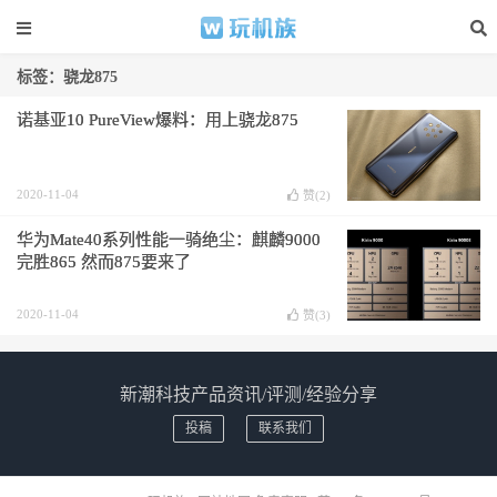
标签：骁龙875
诺基亚10 PureView爆料：用上骁龙875
2020-11-04
赞(
2
)
华为Mate40系列性能一骑绝尘：麒麟9000
完胜865 然而875要来了
2020-11-04
赞(
3
)
新潮科技产品资讯/评测/经验分享
投稿
联系我们