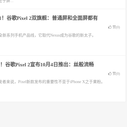
屏...
1！谷歌Pixel 2双旗舰：普通屏和全面屏都有
赞(
0
)
了全新系列手机产品线，它取代Nexus成为谷歌的新太子。
谷歌Pixel 2宣布10月4日推出：丝般流畅
赞(
0
)
来说，Pixel新款发布的重要性不亚于iPhone X之于果粉。