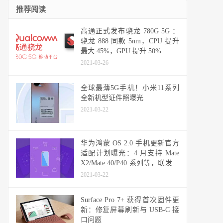
推荐阅读
高通正式发布骁龙 780G 5G ：
骁龙 888 同款 5nm，CPU 提升
最大 45%，GPU 提升 50%
2021-03-26
全球最薄5G手机！小米11系列
全新机型证件照曝光
2021-03-22
华为鸿蒙 OS 2.0 手机更新官方
适配计划曝光：4 月支持 Mate
X2/Mate 40/P40 系列等，联发科
天玑机型可能无缘
2021-03-22
Surface Pro 7+ 获得首次固件更
新：修复屏幕刷新与 USB-C 接
口问题