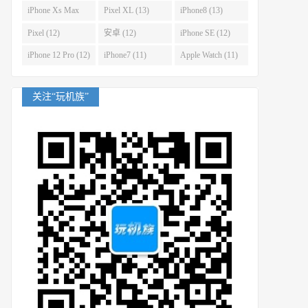
(14)
iPhone Xs Max
Pixel XL (13)
iPhone8 (13)
(14)
Pixel (12)
安卓 (12)
iPhone SE (12)
iPhone 12 Pro (12)
iPhone7 (11)
Apple Watch (11)
关注“玩机族”