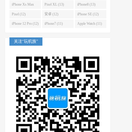
(14)
iPhone Xs Max
Pixel XL (13)
iPhone8 (13)
(14)
Pixel (12)
安卓 (12)
iPhone SE (12)
iPhone 12 Pro (12)
iPhone7 (11)
Apple Watch (11)
关注“玩机族”