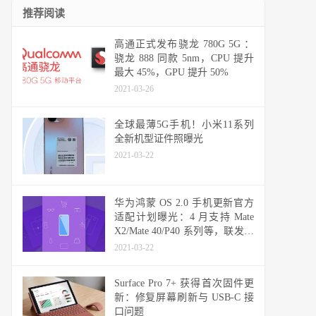
推荐阅读
高通正式发布骁龙 780G 5G ：
骁龙 888 同款 5nm，CPU 提升
最大 45%，GPU 提升 50%
2021-03-26
全球最薄5G手机！小米11系列
全新机型证件照曝光
2021-03-22
华为鸿蒙 OS 2.0 手机更新官方
适配计划曝光：4 月支持 Mate
X2/Mate 40/P40 系列等，联发科
天玑机型可能无缘
2021-03-22
Surface Pro 7+ 获得首次固件更
新：修复屏幕刷新与 USB-C 接
口问题