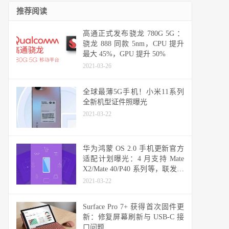
推荐阅读
高通正式发布骁龙 780G 5G ：
骁龙 888 同款 5nm，CPU 提升
最大 45%，GPU 提升 50%
2021-03-26
全球最薄5G手机！小米11系列
全新机型证件照曝光
2021-03-22
华为鸿蒙 OS 2.0 手机更新官方
适配计划曝光：4 月支持 Mate
X2/Mate 40/P40 系列等，联发科
天玑机型可能无缘
2021-03-22
Surface Pro 7+ 获得首次固件更
新：修复屏幕刷新与 USB-C 接
口问题