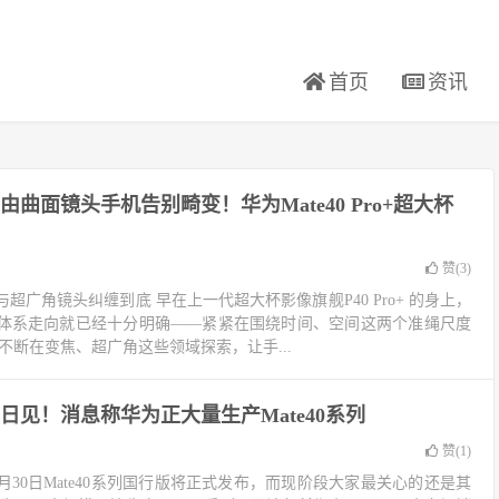
首页
资讯
由曲面镜头手机告别畸变！华为Mate40 Pro+超大杯
赞(
3
)
与超广角镜头纠缠到底 早在上一代超大杯影像旗舰P40 Pro+ 的身上，
体系走向就已经十分明确——紧紧在围绕时间、空间这两个准绳尺度
不断在变焦、超广角这些领域探索，让手...
0日见！消息称华为正大量生产Mate40系列
赞(
1
)
月30日Mate40系列国行版将正式发布，而现阶段大家最关心的还是其