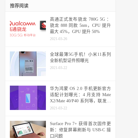
推荐阅读
高通正式发布骁龙 780G 5G ：
骁龙 888 同款 5nm，CPU 提升
最大 45%，GPU 提升 50%
2021-03-26
全球最薄5G手机！小米11系列
全新机型证件照曝光
2021-03-22
华为鸿蒙 OS 2.0 手机更新官方
适配计划曝光：4 月支持 Mate
X2/Mate 40/P40 系列等，联发科
天玑机型可能无缘
2021-03-22
Surface Pro 7+ 获得首次固件更
新：修复屏幕刷新与 USB-C 接
口问题