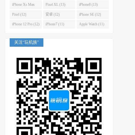
(14)
iPhone Xs Max
Pixel XL (13)
iPhone8 (13)
(14)
Pixel (12)
安卓 (12)
iPhone SE (12)
iPhone 12 Pro (12)
iPhone7 (11)
Apple Watch (11)
关注“玩机族”