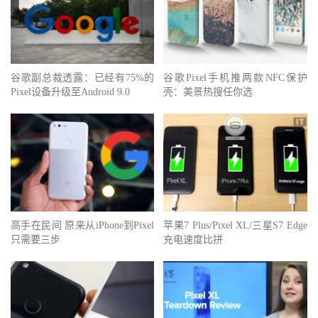
谷歌副总裁透露：已经有75%的
谷歌Pixel手机推两款NFC保护
Pixel设备升级至Android 9.0
壳：美景热搜任你选
高手在民间 原来从iPhone到Pixel
苹果7 Plus/Pixel XL/三星S7 Edge
只需要三步
充电速度比拼