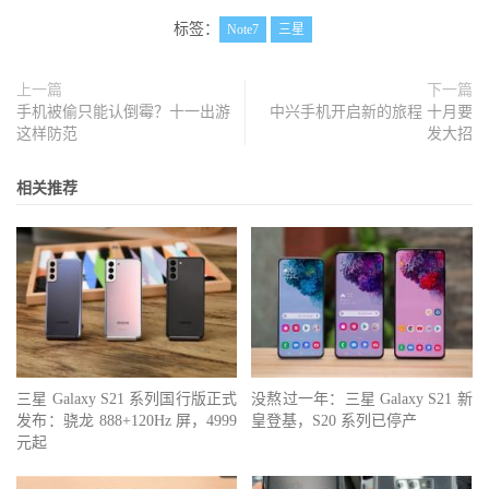
标签：
Note7
三星
上一篇
下一篇
手机被偷只能认倒霉？十一出游
中兴手机开启新的旅程 十月要
这样防范
发大招
相关推荐
三星 Galaxy S21 系列国行版正式
没熬过一年：三星 Galaxy S21 新
发布：骁龙 888+120Hz 屏，4999
皇登基，S20 系列已停产
元起