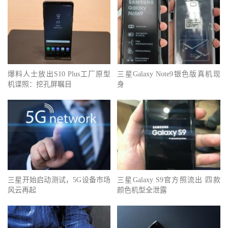
爆料人士放出S10 Plus工厂原型
三星Galaxy Note9银色版真机现
机谍照：挖孔屏瞩目
身
三星开始启动测试，5G设备市场
三星Galaxy S9官方照流出 四款
风云再起
颜色机型全泄露