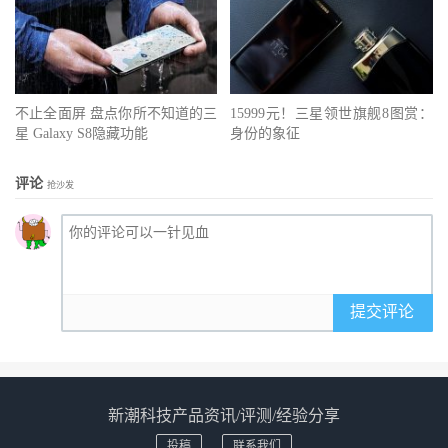
不止全面屏 盘点你所不知道的三
15999元！三星领世旗舰8图赏：
星 Galaxy S8隐藏功能
身份的象征
评论
抢沙发
提交评论
新潮科技产品资讯/评测/经验分享
投稿
联系我们