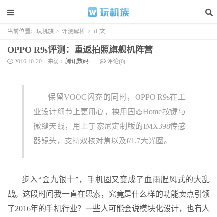
当前位置：
玩机族
>
评测解析
>
正文
OPPO R9s评测：重返拍照旗舰机阵营
2016-10-20
来源：
腾讯数码
评论(0)
保留VOOC闪充的同时，OPPO R9s在工
业设计细节上更用心，换用固态Home按键与
微缝天线，用上了索尼定制版的IMX398传感
器镜头，支持双核对焦以及f/1.7大光圈。
步入“金九银十”，手机圈又变成了血雨腥风式的大乱
战。这段时间我一直在思索，究竟是什么样的功能卖点引领
了2016年的手机行业？一些人可能会说模块化设计，也有人