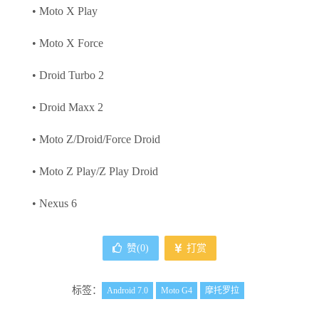
• Moto X Play
• Moto X Force
• Droid Turbo 2
• Droid Maxx 2
• Moto Z/Droid/Force Droid
• Moto Z Play/Z Play Droid
• Nexus 6
赞(
0
)
打赏
标签：
Android 7.0
Moto G4
摩托罗拉