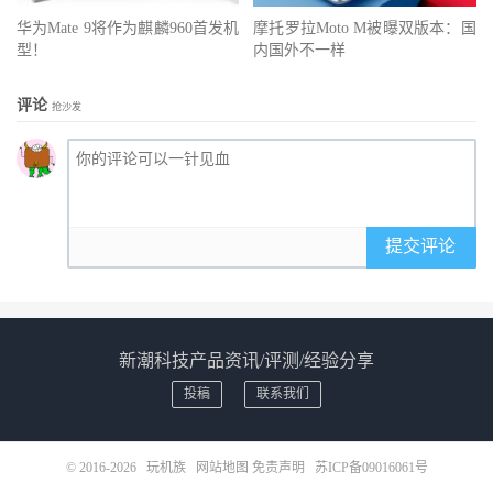
华为Mate 9将作为麒麟960首发机
摩托罗拉Moto M被曝双版本：国
型！
内国外不一样
评论
抢沙发
提交评论
新潮科技产品资讯/评测/经验分享
投稿
联系我们
© 2016-2026
玩机族
网站地图
免责声明
苏ICP备09016061号