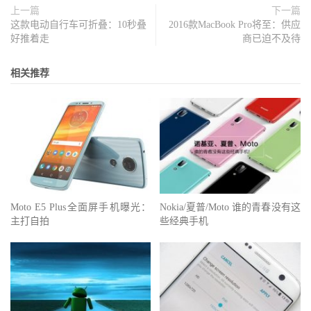
上一篇
下一篇
这款电动自行车可折叠：10秒叠
2016款MacBook Pro将至：供应
好推着走
商已迫不及待
相关推荐
Moto E5 Plus全面屏手机曝光：
Nokia/夏普/Moto 谁的青春没有这
主打自拍
些经典手机