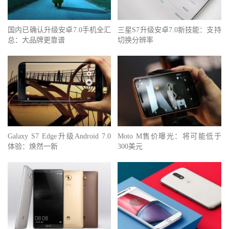
国内已确认升级安卓7.0手机全汇
三星S7升级安卓7.0新技能：支持
总：大品牌更靠谱
切换分辨率
Galaxy S7 Edge升级Android 7.0
Moto M售价曝光：将可能低于
体验：焕然一新
300美元