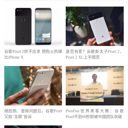
谷歌Pixel 2供不应求 预购火热堪
是否有爱？谷歌新太子Pixel 2、
比iPhone X
Pixel 2 XL上手图赏
继拍照、音频问题后，谷歌Pixel
PwnFest世界黑客大赛：谷歌
又陷"冻屏"投诉
Pixel不到60秒即被中国团队攻破