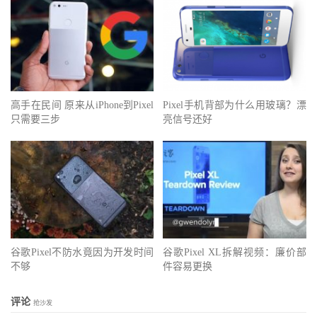
高手在民间 原来从iPhone到Pixel
Pixel手机背部为什么用玻璃？漂
只需要三步
亮信号还好
谷歌Pixel不防水竟因为开发时间
谷歌Pixel XL拆解视频：廉价部
不够
件容易更换
评论
抢沙发