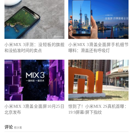
小米MIX 3评测：没短板的旗舰
小米MIX 3滑盖全面屏手机细节
和没掐准时间的卖点
曝料：滑盖还有呼吸灯
小米MIX 3滑盖全面屏10月25日
惊到了！小米MIX 2S真机首曝：
北京发布
19:9屏幕/屏下指纹
评论
抢沙发