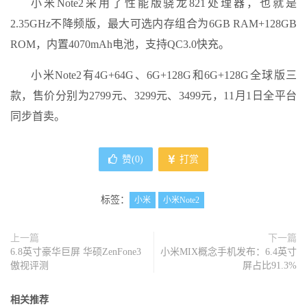
小米Note2采用了性能版骁龙821处理器，也就是
2.35GHz不降频版，最大可选内存组合为6GB RAM+128GB
ROM，内置4070mAh电池，支持QC3.0快充。
小米Note2有4G+64G、6G+128G和6G+128G全球版三
款，售价分别为2799元、3299元、3499元，11月1日全平台
同步首卖。
赞(
0
)
打赏
标签：
小米
小米Note2
上一篇
下一篇
6.8英寸豪华巨屏 华硕ZenFone3
小米MIX概念手机发布：6.4英寸
傲视评测
屏占比91.3%
相关推荐