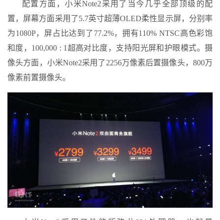
配置方面，小米Note2采用了当今几乎全部顶级的配
置，屏幕方面采用了5.7英寸超薄OLED柔性显示屏，分别率
为1080P，屏占比达到了77.2%，拥有110% NTSC高色彩饱
和度，100,000 : 1超高对比度，支持阳光屏和护眼模式。摄
像头方面，小米Note2采用了2256万像素后置摄像头，800万
像素前置摄像头。