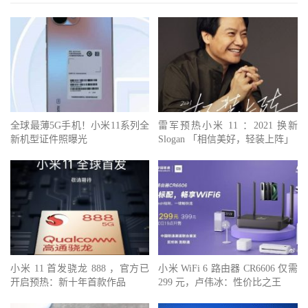
全球最薄5G手机！小米11系列全
雷军预热小米 11 ：2021 换新
新机型证件照曝光
Slogan 「相信美好，轻装上阵」
小米 11 首发骁龙 888 ，官方已
小米 WiFi 6 路由器 CR6606 仅需
开启预热：新十年首款作品
299 元，卢伟冰：性价比之王