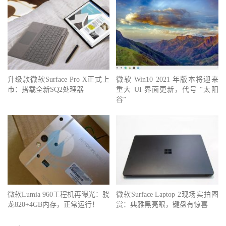
升级款微软Surface Pro X正式上
微软 Win10 2021 年版本将迎来
市：搭载全新SQ2处理器
重大 UI 界面更新，代号 “太阳
谷”
微软Lumia 960工程机再曝光：骁
微软Surface Laptop 2现场实拍图
龙820+4GB内存，正常运行！
赏：典雅黑亮眼，键盘有惊喜