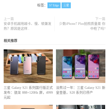
标签：
S7 Edge
三星
上一篇
下一篇
安卓手机越用越卡、慢、顿兼发
少数iPhone7 Plus拍照质量差 你
热？原因是这样..
中枪了吗?
相关推荐
三星 Galaxy S21 系列国行版正式
没熬过一年：三星 Galaxy S21 新
发布：骁龙 888+120Hz 屏，4999
皇登基，S20 系列已停产
元起