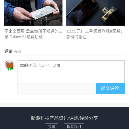
不止全面屏 盘点你所不知道的三
15999元！三星领世旗舰8图赏：
星 Galaxy S8隐藏功能
身份的象征
评论
抢沙发
提交评论
新潮科技产品资讯/评测/经验分享
投稿
联系我们