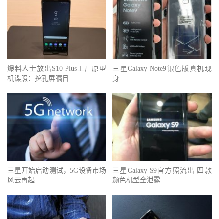
爆料人士放出S10 Plus工厂原型
三星Galaxy Note9银色版真机现
机谍照：挖孔屏瞩目
身
三星开始启动测试，5G设备市场
三星Galaxy S9官方照流出 四款
风云再起
颜色机型全泄露