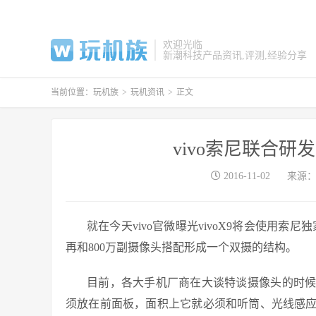
欢迎光临
新潮科技产品资讯,评测,经验分享
当前位置：
玩机族
>
玩机资讯
>
正文
vivo索尼联合研发
2016-11-02
来源
就在今天vivo官微曝光vivoX9将会使用索尼
再和800万副摄像头搭配形成一个双摄的结构。
目前，各大手机厂商在大谈特谈摄像头的时
须放在前面板，面积上它就必须和听筒、光线感