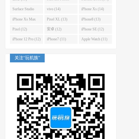
(14)
Surface Studio
vivo (14)
iPhone Xs (14)
(14)
iPhone Xs Max
Pixel XL (13)
iPhone8 (13)
(14)
Pixel (12)
安卓 (12)
iPhone SE (12)
iPhone 12 Pro (12)
iPhone7 (11)
Apple Watch (11)
关注“玩机族”