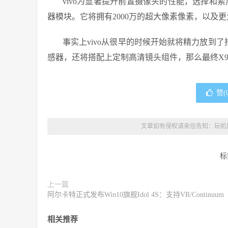
vivo为显著提升前置摄像头的性能，选择和索尼深
器模块。它将拥有2000万的超大像素像素，以及
事实上vivo从很早的时候开始就将精力放到了
感器，还将搭配上定制高清镜头组件，那么最终X9
赞(
文章如有侵权请来信告知：
玩机
标
上一篇
阿尔卡特正式发布Win10旗舰Idol 4S：支持VR/Continuum
相关推荐