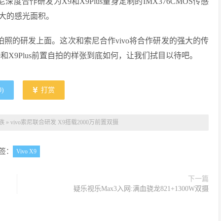
度合作研发为X9和X9Plus量身定制的IMX376CMOS传感
更大的感光面积。
拍照的研发上面。这次和索尼合作vivo将合作研发的强大的传
和X9Plus前置自拍的样张到底如何，让我们拭目以待吧。
0
)
打赏
族
»
vivo索尼联合研发 X9搭载2000万前置双摄
签：
Vivo X9
下一篇
疑乐视乐Max3入网:满血骁龙821+1300W双摄