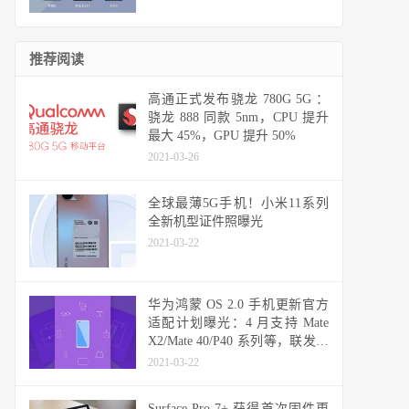
推荐阅读
高通正式发布骁龙 780G 5G ：
骁龙 888 同款 5nm，CPU 提升
最大 45%，GPU 提升 50%
2021-03-26
全球最薄5G手机！小米11系列
全新机型证件照曝光
2021-03-22
华为鸿蒙 OS 2.0 手机更新官方
适配计划曝光：4 月支持 Mate
X2/Mate 40/P40 系列等，联发科
天玑机型可能无缘
2021-03-22
Surface Pro 7+ 获得首次固件更