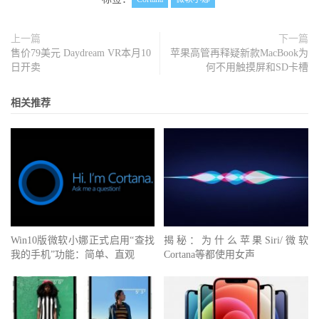
上一篇
下一篇
售价79美元 Daydream VR本月10
苹果高管再释疑新款MacBook为
日开卖
何不用触摸屏和SD卡槽
相关推荐
Win10版微软小娜正式启用“查找
揭秘：为什么苹果Siri/微软
我的手机”功能：简单、直观
Cortana等都使用女声