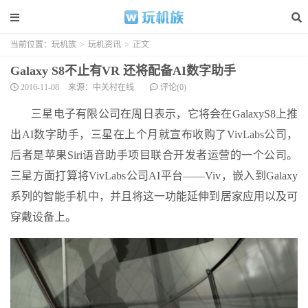
当前位置：
玩机族
>
玩机资讯
>
正文
Galaxy S8不止有VR 还将配备AI数字助手
2016-11-08
来源：中关村在线
评论(0)
三星电子有限公司在周日表示，它将会在GalaxyS8上推
出AI数字助手，三星在上个月就宣布收购了VivLabs公司，
后者是苹果Siri语音助手项目联合开发者运营的一个公司。
三星方面打算将VivLabs公司AI平台——Viv，嵌入到Galaxy
系列的智能手机中，并且将这一功能延伸到居家应用以及可
穿戴设备上。