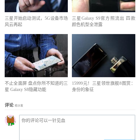
三星开始启动测试，5G设备市场
三星Galaxy S9官方照流出 四款
风云再起
颜色机型全泄露
不止全面屏 盘点你所不知道的三
15999元！三星领世旗舰8图赏：
星 Galaxy S8隐藏功能
身份的象征
评论
抢沙发