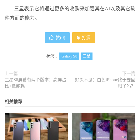
三星表示它将通过更多的收购来加强其在AI以及其它软
件方面的能力。
赞(
0
)
打赏
标签：
Galaxy S8
三星
上一篇
下一篇
三星S8屏幕有两个版本：高屏占
好久不见：白色iPhone终于要回
比+低能耗
归了吗？
相关推荐