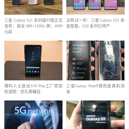
三星 Galaxy S21 系列国行版正式
没熬过一年：三星 Galaxy S21 新
发布：骁龙 888+120Hz 屏，4999
皇登基，S20 系列已停产
元起
爆料人士放出S10 Plus工厂原型
三星Galaxy Note9银色版真机现
机谍照：挖孔屏瞩目
身