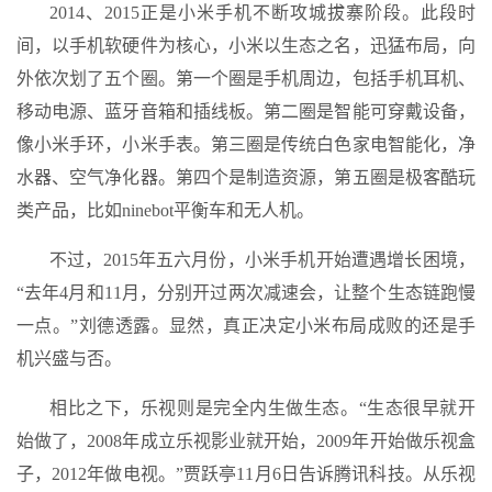
2014、2015正是小米手机不断攻城拔寨阶段。此段时
间，以手机软硬件为核心，小米以生态之名，迅猛布局，向
外依次划了五个圈。第一个圈是手机周边，包括手机耳机、
移动电源、蓝牙音箱和插线板。第二圈是智能可穿戴设备，
像小米手环，小米手表。第三圈是传统白色家电智能化，净
水器、空气净化器。第四个是制造资源，第五圈是极客酷玩
类产品，比如ninebot平衡车和无人机。
不过，2015年五六月份，小米手机开始遭遇增长困境，
“去年4月和11月，分别开过两次减速会，让整个生态链跑慢
一点。”刘德透露。显然，真正决定小米布局成败的还是手
机兴盛与否。
相比之下，乐视则是完全内生做生态。“生态很早就开
始做了，2008年成立乐视影业就开始，2009年开始做乐视盒
子，2012年做电视。”贾跃亭11月6日告诉腾讯科技。从乐视