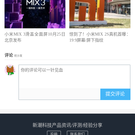
小米MIX 3滑盖全面屏10月25日
惊到了！小米MIX 2S真机首曝：
北京发布
19:9屏幕/屏下指纹
评论
抢沙发
提交评论
新潮科技产品资讯/评测/经验分享
投稿
联系我们