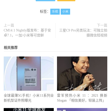
标签：
乐视
小米
上一篇
下一篇
CM14.1 Nightly版发布：基于安
三星C9 Pro另类玩法：可独立拍
卓7.1，一加/小米等可尝鲜
摄微信短视频
相关推荐
全球最薄5G手机！小米11系列全
雷军预热小米 11 ：2021 换新
新机型证件照曝光
Slogan 「相信美好，轻装上阵」