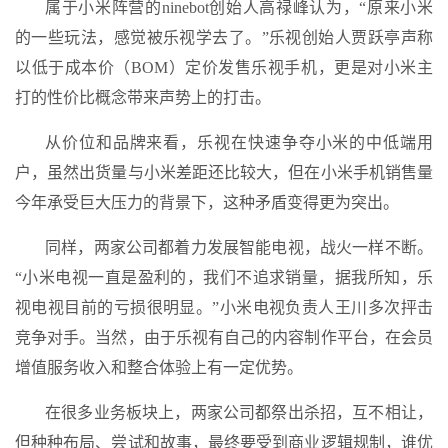
属于小米阵营的ninebot创始人高禄峰认为，“原来小米
的一些玩法，感觉被乐视学去了。”乐视创始人贾跃亭声称
以低于成本价（BOM）定价发售乐视手机，更是对小米主
打的性价比概念带来声势上的打击。
从价位和品牌来看，乐视在快速争夺小米的中低端用
户，虽然出货量与小米差距还比较大，但在小米手机销售量
今年承受巨大压力的背景下，这种矛盾变得更为突出。
同样，两家公司都着力发展智能电视，战火一样不断。
“小米电视一直是盈利的，我们不追求销量，据我所知，乐
视电视目前的亏损很明显。”小米电视负责人王川多次抨击
竞争对手。当然，由于乐视有自己的内容制作平台，在会员
增值服务收入和整合体验上有一定优势。
在很多业务板块上，两家公司都祭出杀招，互不相让，
但种种布局、尝试和故事，最终要受到商业逻辑规制，谁优