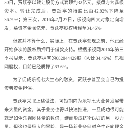
30日，贾跃亭以转让股份方式套现约32亿元，接盘方为鑫根
资本。转让完成后，贾跃亭的持股比由42.82%下降至
36.79%；第三次，2016年7月27日，乐视向四大对象定向增
发，募资基金48亿元，贾跃亭股权稀释至34.46%。
但这并不算什么，实际上，在贾跃亭套现之前，他已经
开始多次将股权质押用于借款支持。根据乐视网2016年第三
季报显示，贾跃亭拥有的682844429股（股比34.46%）乐视
网股权，目前已经质押了83.6%。
为了促成乐视七大生态的融资，贾跃亭甚至会自己为投
资者资金担保。
贾跃亭采取上述做法，可短期内为乐视七大业务发展带
来大量的资金，其子业务也得以快速推进，一旦成功很可能
就是如今乐视网体量的数倍，继而形成抗衡BAT的另一股力
量。但这也是极大的冒险，是一场新业务何时产生正向现金