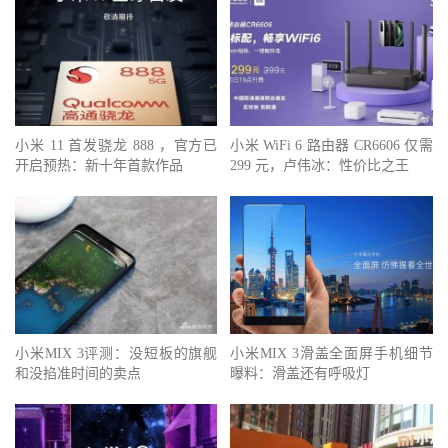
小米 11 首发骁龙 888 ，官方已
小米 WiFi 6 路由器 CR6606 仅需
开启预热：新十年首款作品
299 元，卢伟冰：性价比之王
小米MIX 3评测：没短板的旗舰
小米MIX 3滑盖全面屏手机细节
和没掐准时间的卖点
曝料：滑盖还有呼吸灯