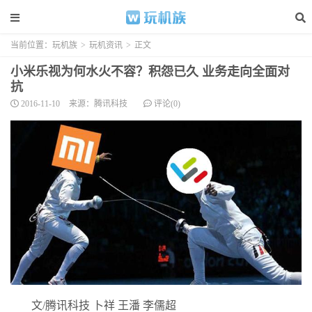
当前位置：
玩机族
>
玩机资讯
>
正文
小米乐视为何水火不容？积怨已久 业务走向全面对
抗
2016-11-10
来源：腾讯科技
评论(0)
文/腾讯科技 卜祥 王潘 李儒超