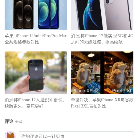
苹果 iPhone 12/mini/Pro/Pro Max
消息称iPhone 12能实现5G和4G
全系规格参数对比
之间的无缝过渡：提高续航
消息称iPhone 12人脸识别更快、
单摄对决：苹果iPhone XR与谷歌
续航更久、变焦更好
Pixel 3XL盲拍对比
评论
抢沙发