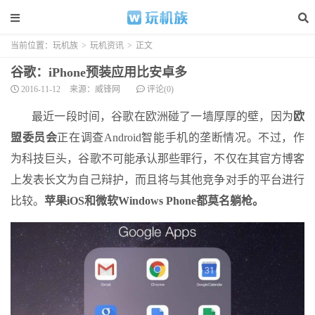
当前位置：
玩机族
>
玩机资讯
>
正文
谷歌：iPhone预装应用比安卓多
2016-11-12
来源：威锋网
评论(0)
最近一段时间，谷歌在欧洲碰了一墙厚厚的壁，因为
欧
盟委员会
正在调查Android智能手机的垄断情况。不过，作
为科技巨头，谷歌不可能承认那些罪行，不仅在其官方博客
上发表长文为自己辩护，而且将与其他竞争对手的平台进行
比较。
苹果iOS和微软Windows Phone都莫名躺枪。