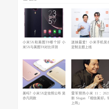
小米5X和美图T8哪个好 小
迷妹最爱！小米手机吴
米5X与美图T8对比评测
定制主题上线
美吗？小米5X定妆照公布 吴
雷军预热小米 11 ：202
亦凡同款
新 Slogan 「相信美好
上阵」