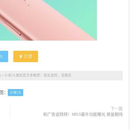
0
)
打赏
族
»
小米5X真机官方多图赏：就长这样，没悬念
签：
小米5X
下一篇
和广告说拜拜！MIUI最牛功能曝光 甚是期待