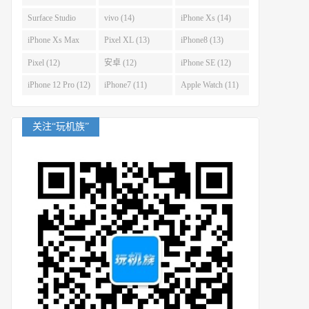
(14)
Surface Studio
vivo (14)
iPhone Xs (14)
(14)
iPhone Xs Max
Pixel XL (13)
iPhone8 (13)
(14)
Pixel (12)
安卓 (12)
iPhone SE (12)
iPhone 12 Pro (12)
iPhone7 (11)
Apple Watch (11)
关注“玩机族”