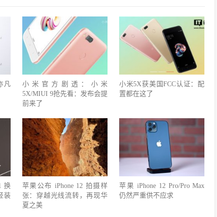
亦凡
小米官方剧透：小米
小米5X获美国FCC认证：配
5X/MIUI 9抢先看：发布会提
置都在这了
前来了
1 换
苹果公布 iPhone 12 拍摄样
苹果 iPhone 12 Pro/Pro Max
，轻装
张：穿越光线流转，再现华
仍然严重供不应求
夏之美