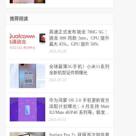
推荐阅读
高通正式发布骁龙 780G 5G ：
骁龙 888 同款 5nm，CPU 提升
最大 45%，GPU 提升 50%
2021-03-26
全球最薄5G手机！小米11系列
全新机型证件照曝光
2021-03-22
华为鸿蒙 OS 2.0 手机更新官方
适配计划曝光：4 月支持 Mate
X2/Mate 40/P40 系列等，联发科
天玑机型可能无缘
2021-03-22
Surface Pro 7+ 获得首次固件更