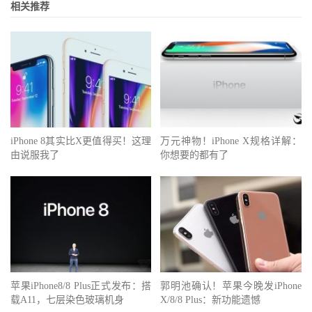
相关推荐
iPhone 8其实比X更值得买！这理
万元神物！iPhone X规格详解：
由说服我了
你想要的都有了
苹果iPhone8/8 Plus正式发布：搭
郭明池确认！苹果今晚发iPhone
载A11，七层染色玻璃机身
X/8/8 Plus：新功能遗憾