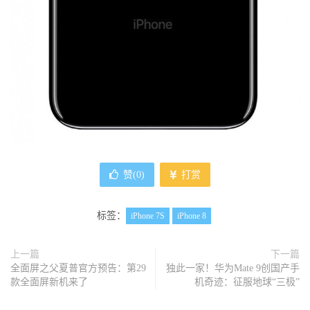
赞(
0
)
打赏
标签：
iPhone 7S
iPhone 8
上一篇
下一篇
全面屏之父夏普官方预告：第29
独此一家！华为Mate 9创国产手
款全面屏新机来了
机奇迹：征服地球“三极”