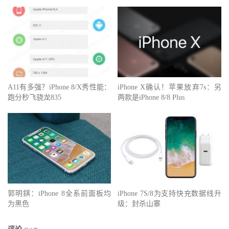
A11有多强？iPhone 8/X秀性能：
iPhone X确认！苹果放弃7s：另
跑分秒飞骁龙835
两款是iPhone 8/8 Plus
郭明錤：iPhone 8全系前面板均
iPhone 7S/8为支持快充数据线升
为黑色
级：封杀山寨