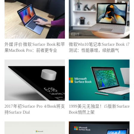
外媒评价微软Surface Book和苹
微软Win10笔记本Surface Book i7
果MacBook Pro：前者更专业
测试：性能暴增，续航霸气
2017年初Surface Pro 4/Book将支
1999美元无独显！i5版新Surface
持Surface Dial
Book悄然上架