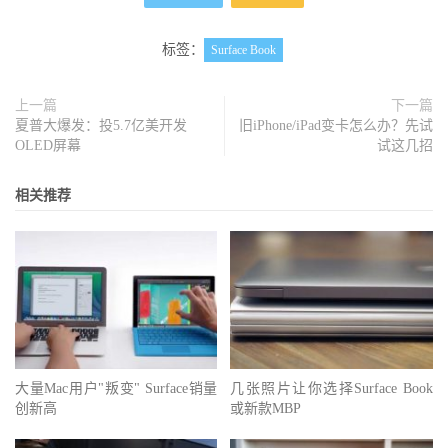
标签：
Surface Book
上一篇
下一篇
夏普大爆发：投5.7亿美开发
旧iPhone/iPad变卡怎么办？先试
OLED屏幕
试这几招
相关推荐
大量Mac用户"叛变" Surface销量
几张照片让你选择Surface Book
创新高
或新款MBP