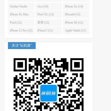
(14)
Surface Studio
vivo (14)
iPhone Xs (14)
(14)
iPhone Xs Max
Pixel XL (13)
iPhone8 (13)
(14)
Pixel (12)
安卓 (12)
iPhone SE (12)
iPhone 12 Pro (12)
iPhone7 (11)
Apple Watch (11)
关注“玩机族”