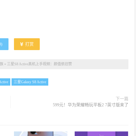
0
)
打赏
族
»
三星S8 Active真机上手视频：颜值依旧赞
ctive
三星Galaxy S8 Active
下一篇
599元！华为荣耀畅玩平板2 7英寸版来了