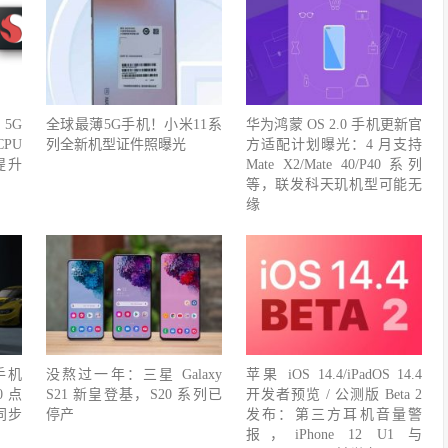
5G
全球最薄5G手机！小米11系
华为鸿蒙 OS 2.0 手机更新官
CPU
列全新机型证件照曝光
方适配计划曝光：4 月支持
提升
Mate X2/Mate 40/P40 系列
等，联发科天玑机型可能无
缘
 手机
没熬过一年：三星 Galaxy
苹果 iOS 14.4/iPadOS 14.4
0 点
S21 新皇登基，S20 系列已
开发者预览 / 公测版 Beta 2
同步
停产
发布：第三方耳机音量警
报，iPhone 12 U1 与