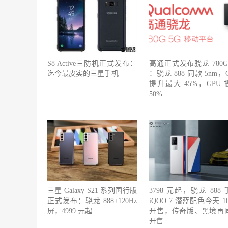
S8 Active三防机正式发布：
高通正式发布骁龙 780G 
迄今最皮实的三星手机
：骁龙 888 同款 5nm，
提升最大 45%，GPU 
50%
三星 Galaxy S21 系列国行版
3798 元起，骁龙 888
正式发布：骁龙 888+120Hz
iQOO 7 潜蓝配色今天 1
屏，4999 元起
开售，传奇版、黑境再
开售