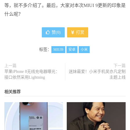
等，就不多介绍了。最后，大家对本次MIUI 9更新的印象是
什么呢？
赞(
0
)
打赏
标签：
MIUI9
安卓
小米
上一篇
下一篇
苹果iPhone 8无线充电器曝光：
迷妹最爱！小米手机吴亦凡定制
接口依然采用Lightning
主题上线
相关推荐