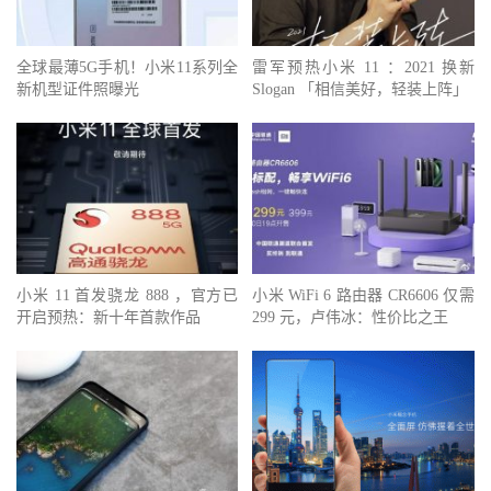
全球最薄5G手机！小米11系列全
雷军预热小米 11 ：2021 换新
新机型证件照曝光
Slogan 「相信美好，轻装上阵」
小米 11 首发骁龙 888 ，官方已
小米 WiFi 6 路由器 CR6606 仅需
开启预热：新十年首款作品
299 元，卢伟冰：性价比之王