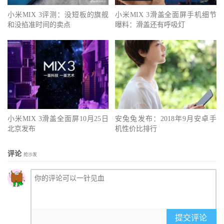
小米MIX 3评测：没短板的旗舰
小米MIX 3滑盖全面屏手机细节
和没掐准时间的卖点
曝料：滑盖还有呼吸灯
小米MIX 3滑盖全面屏10月25日
安兔兔发布：2018年9月安卓手
北京发布
机性价比排行
评论
抢沙发
提交评论