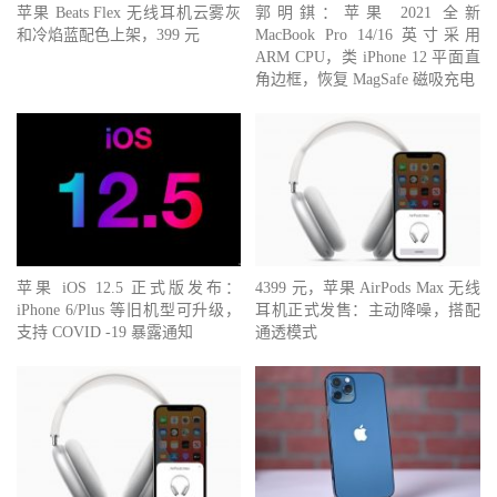
苹果 Beats Flex 无线耳机云雾灰
郭明錤：苹果 2021 全新
和冷焰蓝配色上架，399 元
MacBook Pro 14/16 英寸采用
ARM CPU，类 iPhone 12 平面直
角边框，恢复 MagSafe 磁吸充电
苹果 iOS 12.5 正式版发布：
4399 元，苹果 AirPods Max 无线
iPhone 6/Plus 等旧机型可升级，
耳机正式发售：主动降噪，搭配
支持 COVID -19 暴露通知
通透模式