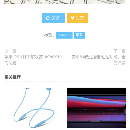
赞(
0
)
打赏
标签：
iPhone 8
苹果
上一篇
下一篇
苹果iOS11终于解决这10个iOS10
安卓8.0改进复制粘贴功能：看
的问题
完点赞
相关推荐