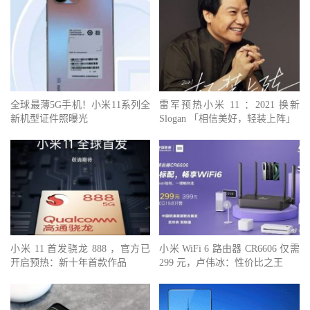
全球最薄5G手机！小米11系列全
雷军预热小米 11 ：2021 换新
新机型证件照曝光
Slogan 「相信美好，轻装上阵」
小米 11 首发骁龙 888 ，官方已
小米 WiFi 6 路由器 CR6606 仅需
开启预热：新十年首款作品
299 元，卢伟冰：性价比之王