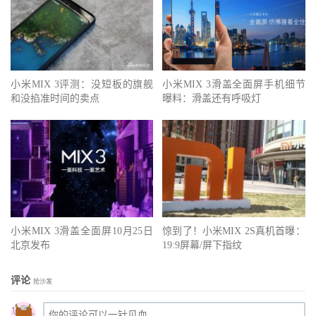
小米MIX 3评测：没短板的旗舰
小米MIX 3滑盖全面屏手机细节
和没掐准时间的卖点
曝料：滑盖还有呼吸灯
小米MIX 3滑盖全面屏10月25日
惊到了！小米MIX 2S真机首曝：
北京发布
19:9屏幕/屏下指纹
评论
抢沙发