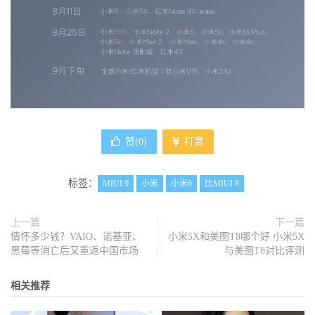
赞(
0
)
打赏
标签：
MIUI 9
小米
小米6
比MIUI 8
上一篇
下一篇
情怀多少钱？VAIO、诺基亚、
小米5X和美图T8哪个好 小米5X
黑莓等消亡后又重返中国市场
与美图T8对比评测
相关推荐