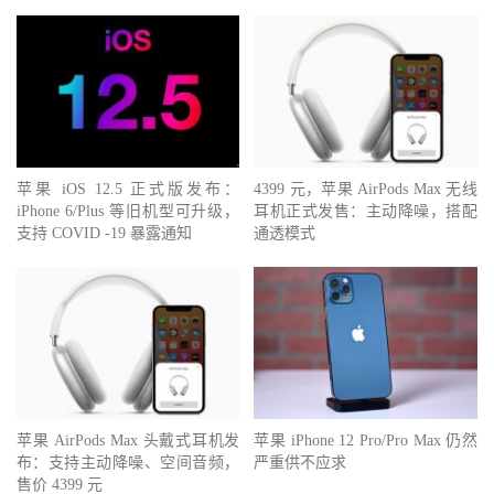
苹果 iOS 12.5 正式版发布：
4399 元，苹果 AirPods Max 无线
iPhone 6/Plus 等旧机型可升级，
耳机正式发售：主动降噪，搭配
支持 COVID -19 暴露通知
通透模式
苹果 AirPods Max 头戴式耳机发
苹果 iPhone 12 Pro/Pro Max 仍然
布：支持主动降噪、空间音频，
严重供不应求
售价 4399 元