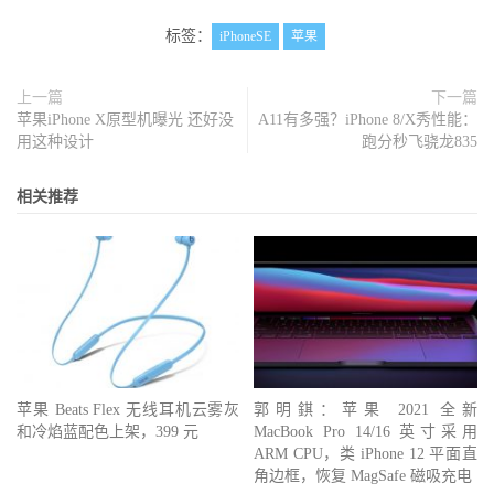
标签：
iPhoneSE
苹果
上一篇
下一篇
苹果iPhone X原型机曝光 还好没
A11有多强？iPhone 8/X秀性能：
用这种设计
跑分秒飞骁龙835
相关推荐
苹果 Beats Flex 无线耳机云雾灰
郭明錤：苹果 2021 全新
和冷焰蓝配色上架，399 元
MacBook Pro 14/16 英寸采用
ARM CPU，类 iPhone 12 平面直
角边框，恢复 MagSafe 磁吸充电