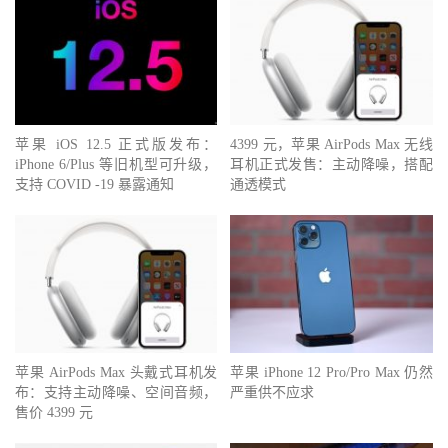
苹果 iOS 12.5 正式版发布：
4399 元，苹果 AirPods Max 无线
iPhone 6/Plus 等旧机型可升级，
耳机正式发售：主动降噪，搭配
支持 COVID -19 暴露通知
通透模式
苹果 AirPods Max 头戴式耳机发
苹果 iPhone 12 Pro/Pro Max 仍然
布：支持主动降噪、空间音频，
严重供不应求
售价 4399 元