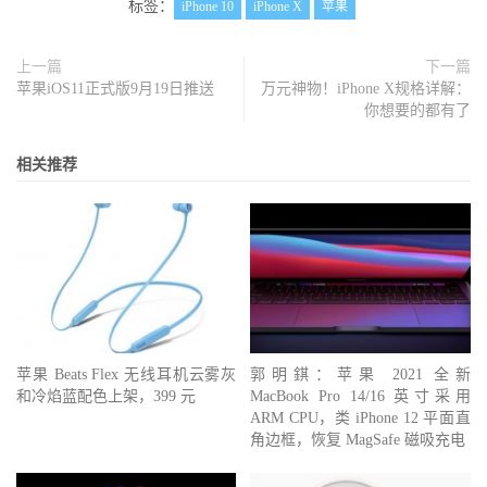
标签：
iPhone 10
iPhone X
苹果
上一篇
下一篇
苹果iOS11正式版9月19日推送
万元神物！iPhone X规格详解：
你想要的都有了
相关推荐
苹果 Beats Flex 无线耳机云雾灰
郭明錤：苹果 2021 全新
和冷焰蓝配色上架，399 元
MacBook Pro 14/16 英寸采用
ARM CPU，类 iPhone 12 平面直
角边框，恢复 MagSafe 磁吸充电