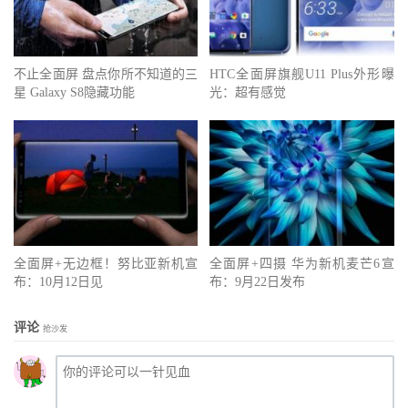
不止全面屏 盘点你所不知道的三
HTC全面屏旗舰U11 Plus外形曝
星 Galaxy S8隐藏功能
光：超有感觉
全面屏+无边框！努比亚新机宣
全面屏+四摄 华为新机麦芒6宣
布：10月12日见
布：9月22日发布
评论
抢沙发