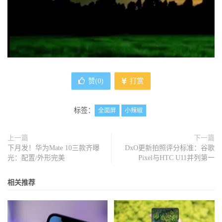
赞(
0
)
打赏
标签：
全面屏
小辣椒
上一篇
下一篇
下月发！华为Mate 10三款齐曝
DxO更新拍照评分标准：谷歌
光：配置/外形完美
Pixel与HTC U11并列第一
相关推荐