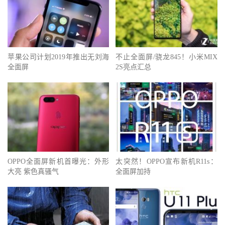
苹果公司计划2019年推出无刘海
不止全面屏/骁龙845！小米MIX
全面屏
2S亮点汇总
OPPO全面屏新机首曝光：外形
太突然！OPPO宣布新机R11s：
大亮 紫色真骚气
全面屏加持