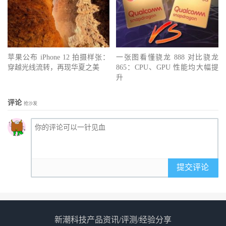
苹果公布 iPhone 12 拍摄样张：
一张图看懂骁龙 888 对比骁龙
穿越光线流转，再现华夏之美
865：CPU、GPU 性能均大幅提
升
评论
抢沙发
提交评论
新潮科技产品资讯/评测/经验分享