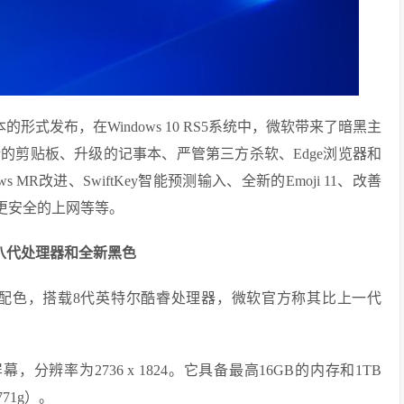
809版本的形式发布，在Windows 10 RS5系统中，微软带来了暗黑主
的剪贴板、升级的记事本、严管第三方杀软、Edge浏览器和
MR改进、SwiftKey智能预测输入、全新的Emoji 11、改善
快更安全的上网等等。
el第八代处理器和全新黑色
色和灰色配色，搭载8代英特尔酷睿处理器，微软官方称其比上一代
pi的屏幕，分辨率为2736 x 1824。它具备最高16GB的内存和1TB
71g）。