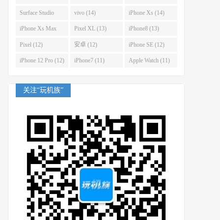
(14)
Surface Studio
vivo (14)
iPhone Xs (14)
(14)
iPhone Xs Max
Pixel XL (13)
iPhone8 (13)
(14)
Pixel (12)
安卓 (12)
iPhone SE (12)
iPhone 12 Pro (12)
iPhone7 (11)
Apple Watch (11)
关注“玩机族”