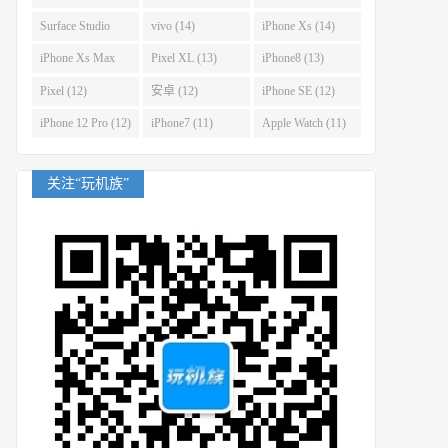
(14)
Surface Studio
vivo (14)
iPhone Xs (14)
(14)
iPhone Xs Max
Pixel XL (13)
iPhone8 (13)
(14)
Pixel (12)
安卓 (12)
iPhone SE (12)
iPhone 12 Pro (12)
iPhone7 (11)
Apple Watch (11)
关注“玩机族”