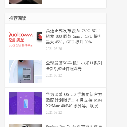
推荐阅读
高通正式发布骁龙 780G 5G ：
骁龙 888 同款 5nm，CPU 提升
最大 45%，GPU 提升 50%
2021-03-26
全球最薄5G手机！小米11系列
全新机型证件照曝光
2021-03-22
华为鸿蒙 OS 2.0 手机更新官方
适配计划曝光：4 月支持 Mate
X2/Mate 40/P40 系列等，联发科
天玑机型可能无缘
2021-03-22
Surface Pro 7+ 获得首次固件更