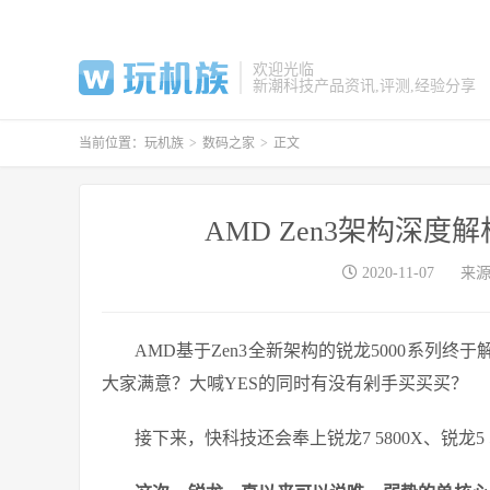
欢迎光临
新潮科技产品资讯,评测,经验分享
当前位置：
玩机族
>
数码之家
>
正文
AMD Zen3架构深
2020-11-07
来
AMD基于Zen3全新架构的锐龙5000系列终于解
大家满意？大喊YES的同时有没有剁手买买买？
接下来，快科技还会奉上锐龙7 5800X、锐龙5