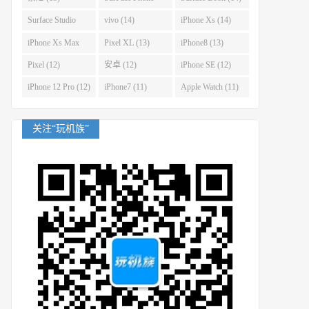
(14)
Surface Studio
vivo (14)
iPhone Xs (14)
(14)
iPhone Xs Max
Pixel XL (13)
iPhone8 (13)
(14)
Pixel (12)
安卓 (12)
iPhone SE (12)
iPhone 12 Pro (12)
iPhone7 (11)
Apple Watch (11)
关注“玩机族”