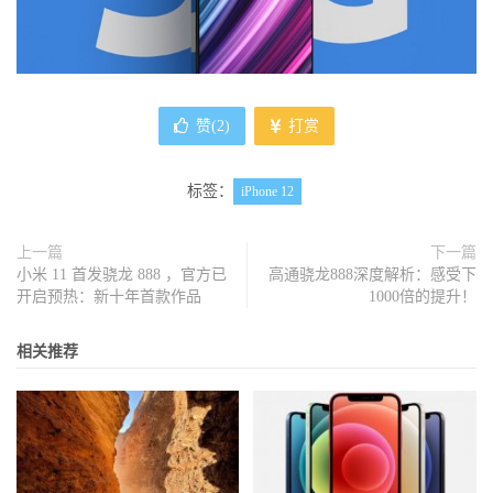
赞(
2
)
打赏
标签：
iPhone 12
上一篇
下一篇
小米 11 首发骁龙 888 ，官方已
高通骁龙888深度解析：感受下
开启预热：新十年首款作品
1000倍的提升！
相关推荐