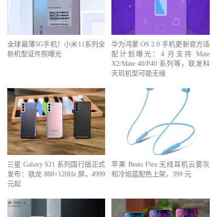
全球最薄5G手机！小米11系列全
华为鸿蒙 OS 2.0 手机更新官方适
新机型证件照曝光
配计划曝光：4 月支持 Mate
X2/Mate 40/P40 系列等，联发科
天玑机型可能无缘
三星 Galaxy S21 系列国行版正式
苹果 Beats Flex 无线耳机云雾灰
发布：骁龙 888+120Hz 屏，4999
和冷焰蓝配色上架，399 元
元起