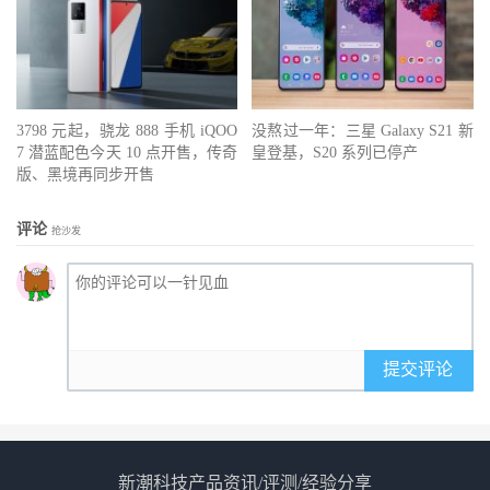
3798 元起，骁龙 888 手机 iQOO
没熬过一年：三星 Galaxy S21 新
7 潜蓝配色今天 10 点开售，传奇
皇登基，S20 系列已停产
版、黑境再同步开售
评论
抢沙发
提交评论
新潮科技产品资讯/评测/经验分享