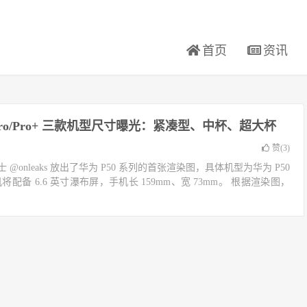
首页
资讯
/Pro/Pro+ 三款机型尺寸曝光：紧凑型、中杯、超大杯
赞(
3
)
士 @onleaks 放出了华为 P50 系列的首张渲染图，具体机型为华为 P50
将配备 6.6 英寸瀑布屏，手机长 159mm、宽 73mm。 根据渲染图，