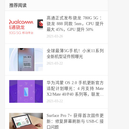
推荐阅读
高通正式发布骁龙 780G 5G ：
骁龙 888 同款 5nm，CPU 提升
最大 45%，GPU 提升 50%
2021-03-26
全球最薄5G手机！小米11系列
全新机型证件照曝光
2021-03-22
华为鸿蒙 OS 2.0 手机更新官方
适配计划曝光：4 月支持 Mate
X2/Mate 40/P40 系列等，联发科
天玑机型可能无缘
2021-03-22
Surface Pro 7+ 获得首次固件更
新：修复屏幕刷新与 USB-C 接
口问题