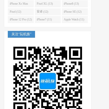
(14)
iPhone Xs Max
Pixel XL (13)
iPhone8 (13)
(14)
Pixel (12)
安卓 (12)
iPhone SE (12)
iPhone 12 Pro (12)
iPhone7 (11)
Apple Watch (11)
关注“玩机族”