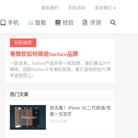
联系我们
手机访问
关注我们
手机
智能
经验
评测
玩机推荐
看微软如何缔造Surface品牌
一路走来，Surface产品并非一帆风顺，我们通过20个
瞬间，回顾Surface十年来的风雨，看它是如何在PC寒
冬逆势而上。
热门文章
抢先看！iPhone SE二代颜值/性
能一文览尽
2017-12-05