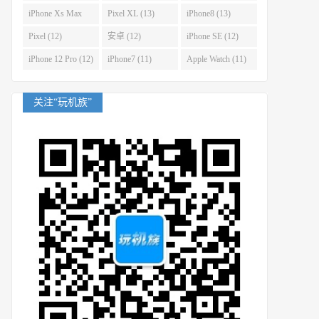
(14)
iPhone Xs Max
Pixel XL (13)
iPhone8 (13)
(14)
Pixel (12)
安卓 (12)
iPhone SE (12)
iPhone 12 Pro (12)
iPhone7 (11)
Apple Watch (11)
关注“玩机族”