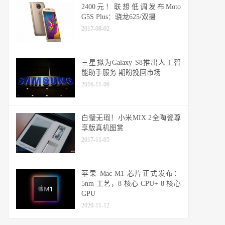
2400元！联想低调发布Moto
G5S Plus：骁龙625/双摄
2017-08-02
三星拟为Galaxy S8推出人工智
能助手服务 期盼挽回市场
2016-11-06
白璧无瑕！小米MIX 2全陶瓷尊
享版真机图赏
2017-11-05
苹果 Mac M1 芯片正式发布：
5nm 工艺，8 核心 CPU+ 8 核心
GPU
2020-11-12