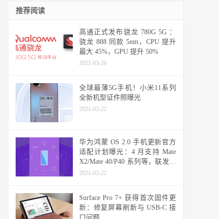
推荐阅读
高通正式发布骁龙 780G 5G ：
骁龙 888 同款 5nm，CPU 提升
最大 45%，GPU 提升 50%
2021-03-26
全球最薄5G手机！小米11系列
全新机型证件照曝光
2021-03-22
华为鸿蒙 OS 2.0 手机更新官方
适配计划曝光：4 月支持 Mate
X2/Mate 40/P40 系列等，联发科
天玑机型可能无缘
2021-03-22
Surface Pro 7+ 获得首次固件更
新：修复屏幕刷新与 USB-C 接
口问题