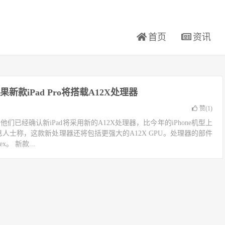
首页
资讯
新款iPad Pro将搭载A12X处理器
赞(
1
)
，他们已经确认新iPad将采用新的A12X处理器，比今年的iPhone机型上
息人士称，这款新处理器还将包括更强大的A12X GPU。处理器的部件
x。 新款...