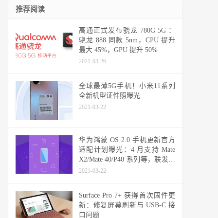
推荐阅读
高通正式发布骁龙 780G 5G ：
骁龙 888 同款 5nm，CPU 提升
最大 45%，GPU 提升 50%
2021-03-26
全球最薄5G手机！小米11系列
全新机型证件照曝光
2021-03-22
华为鸿蒙 OS 2.0 手机更新官方
适配计划曝光：4 月支持 Mate
X2/Mate 40/P40 系列等，联发科
天玑机型可能无缘
2021-03-22
Surface Pro 7+ 获得首次固件更
新：修复屏幕刷新与 USB-C 接
口问题