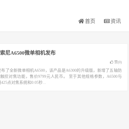
首页
资讯
索尼A6500微单相机发布
赞(
0
)
发布了全新微单相机A6500，该产品是A6300的升级版，新增了五轴防
控对焦功能，售价9799元人民币。 至于其他规格参数，A6500与
25点对焦系统和0.05秒...