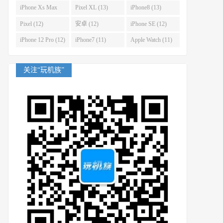
(14)
iPhone Xs Max
Pixel XL (13)
iPhone8 (13)
(14)
Pixel (12)
安卓 (12)
iPhone SE (12)
iPhone 12 Pro (12)
iPhone7 (11)
Apple Watch (11)
关注“玩机族”