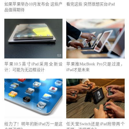
如果苹果举办10月发布会 这些产
看完这些 突然很想买台iPad
品值得期待
苹果10.5英寸iPad采用全新设
苹果推MacBook Pro只是过渡，
计：可能为无边框设计
iPad才是未来
给力了！明年的新iPad万一是这
任天堂Switch还是iPad附带两个