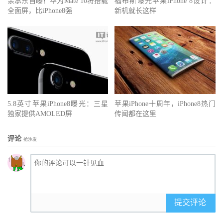
余承东自曝！华为Mate 10将搭载
福布斯曝光苹果iPhone 8设计：
全面屏，比iPhone8强
新机就长这样
5.8英寸苹果iPhone8曝光：三星
苹果iPhone十周年，iPhone8热门
独家提供AMOLED屏
传闻都在这里
评论
抢沙发
提交评论