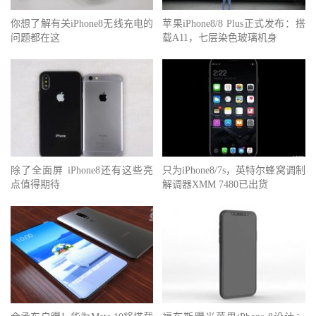
你想了解有关iPhone8无线充电的
苹果iPhone8/8 Plus正式发布：搭
问题都在这
载A11，七层染色玻璃机身
除了全面屏 iPhone8还有这些亮
只为iPhone8/7s，英特尔蜂窝调制
点值得期待
解调器XMM 7480已出货